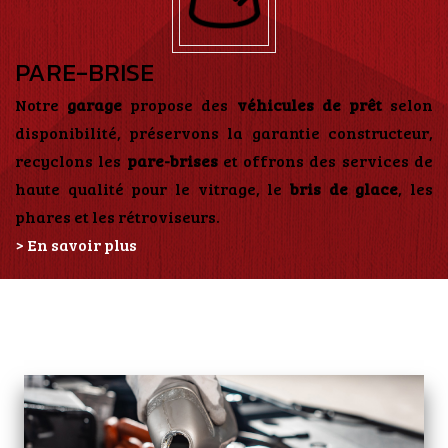
PARE-BRISE
Notre
garage
propose des
véhicules de prêt
selon
disponibilité, préservons la garantie constructeur,
recyclons les
pare-brises
et offrons des services de
haute qualité pour le vitrage, le
bris de glace
, les
phares et les rétroviseurs.
> En savoir plus