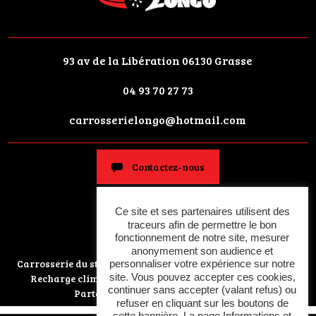
93 av de la Libération
06130 Grasse
04 93 70 27 73
carrosserielongo@hotmail.com
Contactez-nous
Ce site et ses partenaires utilisent des
Horaires
traceurs afin de permettre le bon
fonctionnement de notre site, mesurer
anonymement son audience et
Carrosserie du stade
Carrosserie / Peinture
Pare-brise
personnaliser votre expérience sur notre
site. Vous pouvez accepter ces cookies,
Recharge climatisation
Mécanique
Restauration
continuer sans accepter (valant refus) ou
Partenaires
Actualités et contact
refuser en cliquant sur les boutons de
cette bannière. La page Informations et