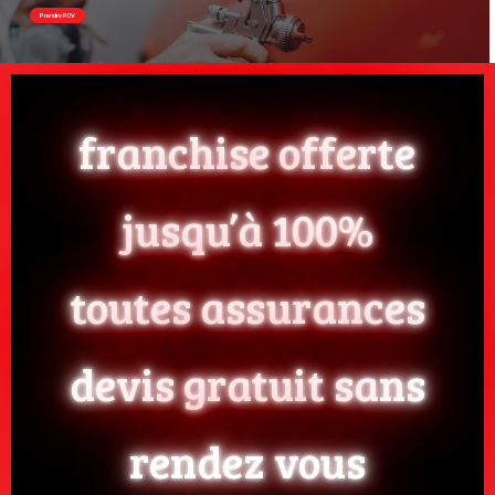
Prendre RDV
franchise offerte
jusqu’à 100%
toutes assurances
devis gratuit sans
rendez vous